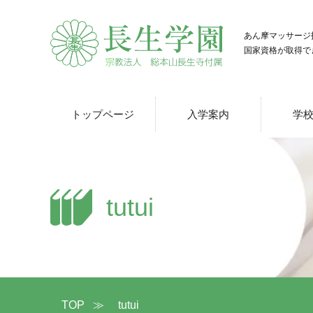
あん摩マッサージ
国家資格が取得で
トップページ
入学案内
学
tutui
TOP
≫
tutui