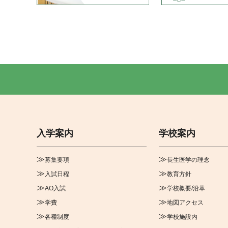
入学案内
学校案内
募集要項
長生医学の理念
入試日程
教育方針
AO入試
学校概要/沿革
学費
地図アクセス
各種制度
学校施設内