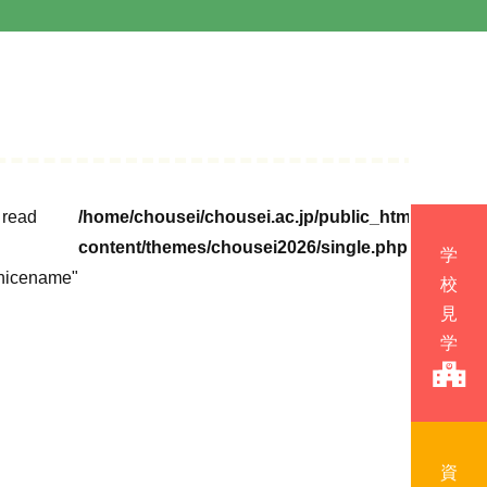
o read
/home/chousei/chousei.ac.jp/public_html/cms/wp
content/themes/chousei2026/single.php
nicename"