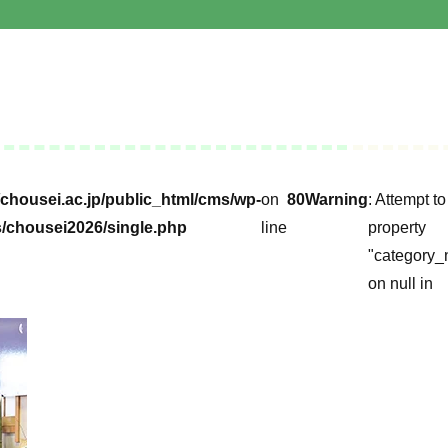
chousei.ac.jp/public_html/cms/wp-
on
80
Warning
: Attempt t
/chousei2026/single.php
line
property
"category_
on null in