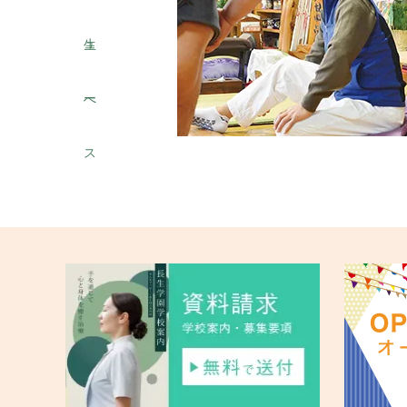
ュ
生
ー
へ
ス