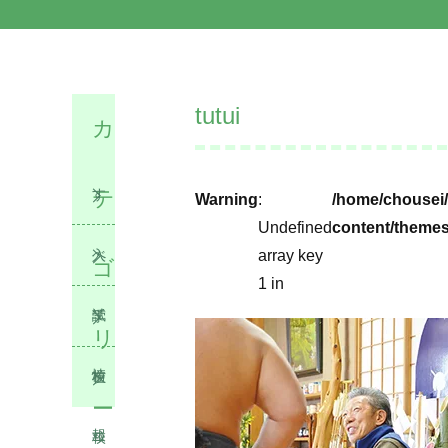
tutui
カ
テ
す
Warning
:
/home/chousei/
Undefined
content/themes
べ
入
array key
ゴ
1 in
て
試
学
リ
情
校
在
ー
報
ニ
校