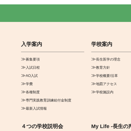
入学案内
学校案内
募集要項
長生医学の理念
入試日程
教育方針
AO入試
学校概要/沿革
学費
地図アクセス
各種制度
学校施設内
専門実践教育訓練給付金制度
最新入試情報
４つの学校説明会
My Life -長生の