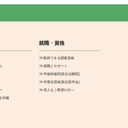
就職・資格
取得できる国家資格
ル
就職とサポート
卒後研修所[長生治療院]
卒業生団体[長生医学会]
ー
求人をご希望の方へ
生学園