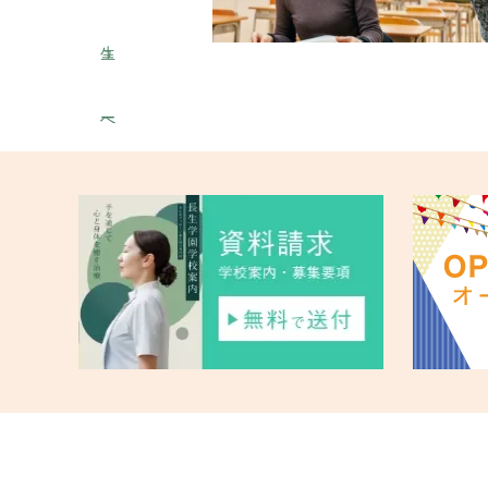
ュ
生
ー
へ
ス