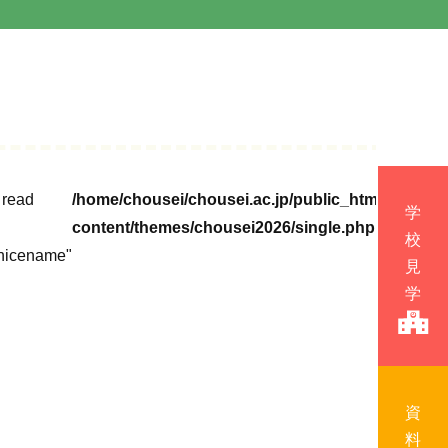
o read
/home/chousei/chousei.ac.jp/public_html/cms/wp
content/themes/chousei2026/single.php
nicename"