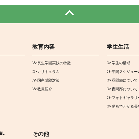
教育内容
学生生活
長生学園実技の特徴
学生の構成
カリキュラム
年間スケジュー
国家試験対策
昼間部について
教員紹介
夜間部について
フォトギャラリ
動画でわかる長
声-
その他