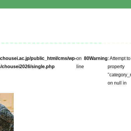
chousei.ac.jp/public_html/cms/wp-
on
80
Warning
: Attempt t
/chousei2026/single.php
line
property
"category_
on null in