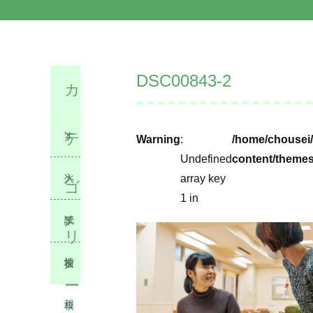
DSC00843-2
カ
テ
す
Warning
:
/home/chousei/
Undefined
content/themes
べ
入
array key
ゴ
1 in
て
試
学
リ
情
校
在
ー
報
ニ
校