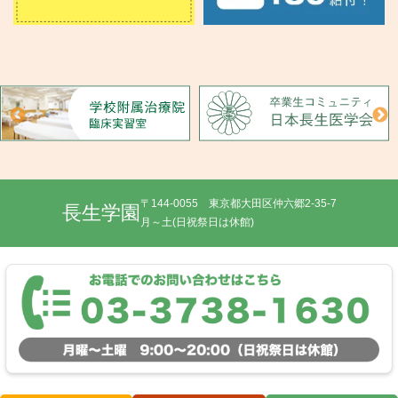
〒144-0055 東京都大田区仲六郷2-35-7
長生学園
月～土(日祝祭日は休館)