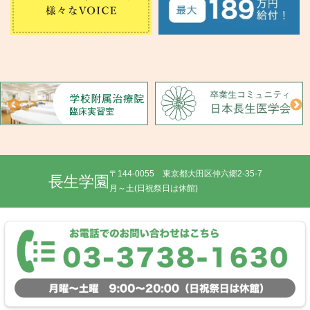
〒144-0055 東京都大田区仲六郷2-35-7
長生学園
月～土(日祝祭日は休館)