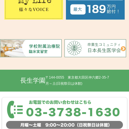
〒144-0055 東京都大田区仲六郷2-35-7
長生学園
月～土(日祝祭日は休館)