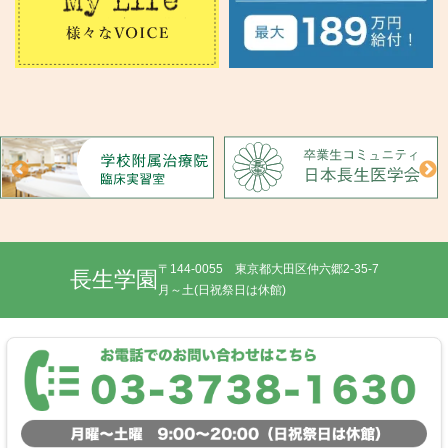
〒144-0055 東京都大田区仲六郷2-35-7
長生学園
月～土(日祝祭日は休館)