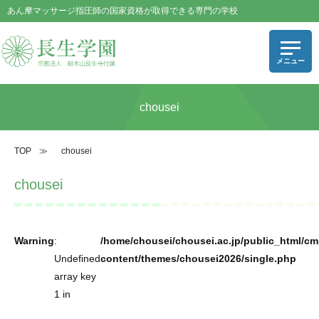
あん摩マッサージ指圧師の国家資格が取得できる専門の学校
chousei
TOP
≫
chousei
chousei
Warning
:
/home/chousei/chousei.ac.jp/public_html/cm
Undefined
content/themes/chousei2026/single.php
array key
1 in