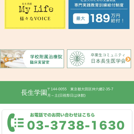
〒144-0055 東京都大田区仲六郷2-35-7
長生学園
月～土(日祝祭日は休館)