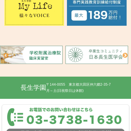
〒144-0055 東京都大田区仲六郷2-35-7
長生学園
月～土(日祝祭日は休館)