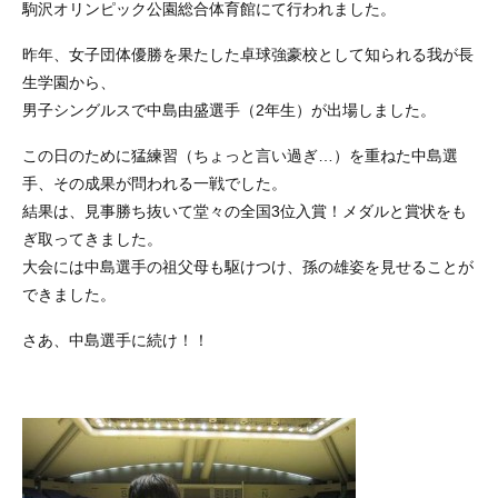
駒沢オリンピック公園総合体育館にて行われました。
昨年、女子団体優勝を果たした卓球強豪校として知られる我が長
生学園から、
男子シングルスで中島由盛選手（2年生）が出場しました。
この日のために猛練習（ちょっと言い過ぎ…）を重ねた中島選
手、その成果が問われる一戦でした。
結果は、見事勝ち抜いて堂々の全国3位入賞！メダルと賞状をも
ぎ取ってきました。
大会には中島選手の祖父母も駆けつけ、孫の雄姿を見せることが
できました。
さあ、中島選手に続け！！