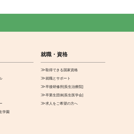
就職・資格
取得できる国家資格
ル
就職とサポート
卒後研修所[長生治療院]
卒業生団体[長生医学会]
ー
求人をご希望の方へ
生学園