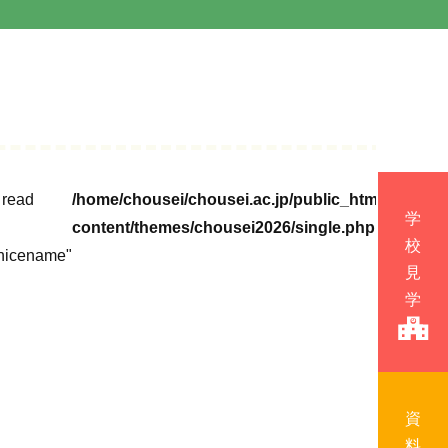
o read
/home/chousei/chousei.ac.jp/public_html/cms/wp
content/themes/chousei2026/single.php
nicename"