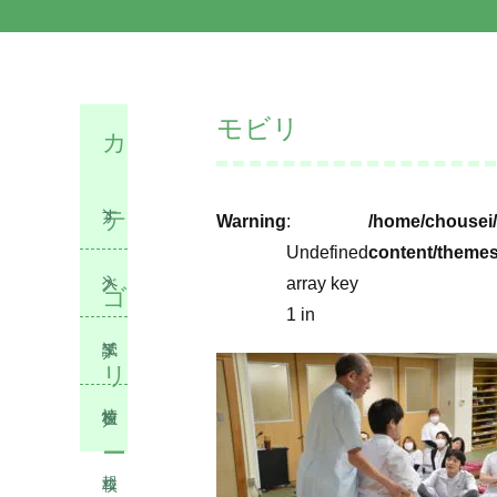
モビリ
カ
テ
す
Warning
:
/home/chousei/
Undefined
content/themes
べ
入
array key
ゴ
1 in
て
試
学
リ
情
校
在
ー
報
ニ
校