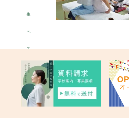
ュ
生
ー
へ
ス