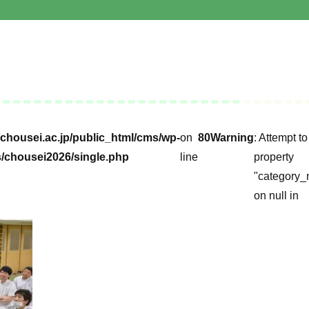
chousei.ac.jp/public_html/cms/wp-
on
80
Warning
: Attempt t
/chousei2026/single.php
line
property
"category_
on null in