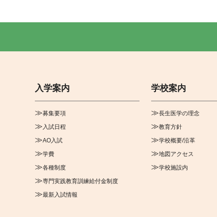
入学案内
学校案内
募集要項
長生医学の理念
入試日程
教育方針
AO入試
学校概要/沿革
学費
地図アクセス
各種制度
学校施設内
専門実践教育訓練給付金制度
最新入試情報