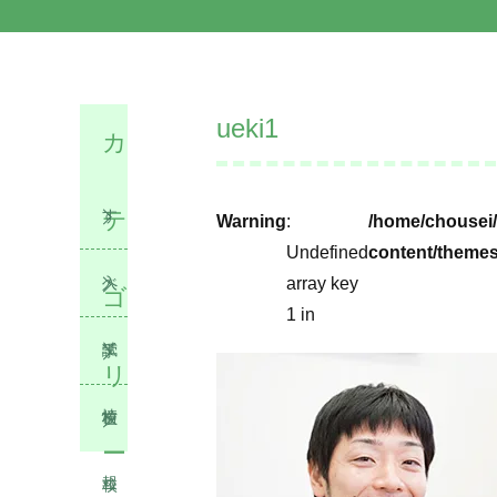
ueki1
カ
テ
す
Warning
:
/home/chousei/
Undefined
content/themes
べ
入
array key
ゴ
1 in
て
試
学
リ
情
校
在
ー
報
ニ
校