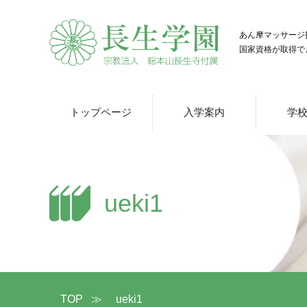
あん摩マッサージ
国家資格が取得で
トップページ
入学案内
学
ueki1
TOP
≫
ueki1