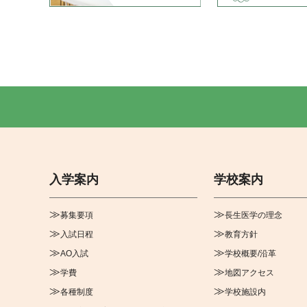
入学案内
学校案内
募集要項
長生医学の理念
入試日程
教育方針
AO入試
学校概要/沿革
学費
地図アクセス
各種制度
学校施設内