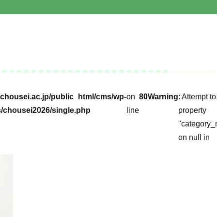
chousei.ac.jp/public_html/cms/wp-
on
80
Warning
: Attempt t
/chousei2026/single.php
line
property
"category_
on null in