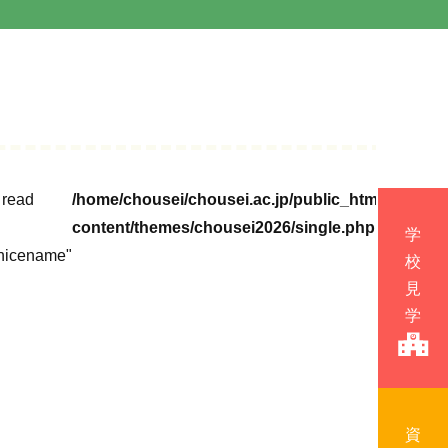
o read
/home/chousei/chousei.ac.jp/public_html/cms/wp
content/themes/chousei2026/single.php
nicename"