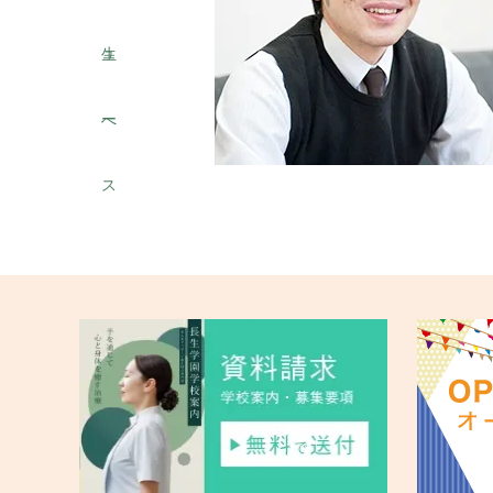
ュ
生
ー
へ
ス