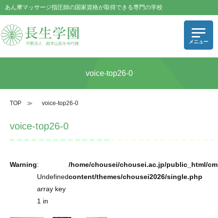
あん摩マッサージ指圧師の国家資格が取得できる専門の学校
voice-top26-0
TOP
≫
voice-top26-0
voice-top26-0
Warning
:
/home/chousei/chousei.ac.jp/public_html/cm
Undefined
content/themes/chousei2026/single.php
array key
1 in