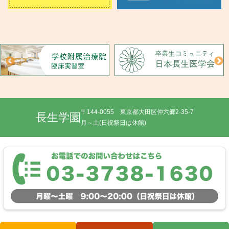
〒144-0055 東京都大田区仲六郷2-35-7
長生学園
月～土(日祝祭日は休館)